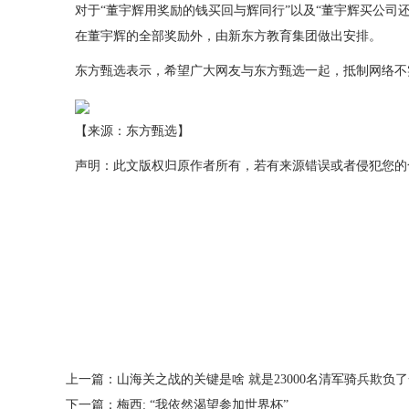
对于“董宇辉用奖励的钱买回与辉同行”以及“董宇辉买公司还
在董宇辉的全部奖励外，由新东方教育集团做出安排。
东方甄选表示，希望广大网友与东方甄选一起，抵制网络不
【来源：东方甄选】
声明：此文版权归原作者所有，若有来源错误或者侵犯您的合法权益
上一篇：
山海关之战的关键是啥 就是23000名清军骑兵欺负
下一篇：
梅西: “我依然渴望参加世界杯”